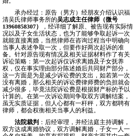
婚。
承办经过：原告（男方）经朋友介绍认识福
清吴氏律师事务所的
吴志成主任律师（微号
13960858307
）
，经详细了解原、被告现有实际情
况以及子女生活状态，也为了能够争取起诉一次
就能直接离婚，当然律师在咨询过程当中明确向
当事人表述争取一次，但要作好两次起诉的准
备。针对原告现有情况及相关证据材料作了有关
诉讼策略：第一次起诉仅诉求离婚及子女抚养
权，仅在事实理由部分陈述婚后共同财产部分，
这一方面是为是减少诉讼费的支出，如若第一次
没有离婚，那么相关的诉讼费律师费的负担就会
减少很多，毕竟法院诉讼费是根据财产标的予以
计算的。在第一次诉讼期间争取双方调解结案，
虽无实质证据，但人心都有一杆秤，双方都聘有
律师，都会权衡相关当事人的利益。
法院裁判
：后经审理，并经法庭主持调解，
双方达成离婚协议，双方调解离婚，子女一人一
个各自抚养，均享有探视权。财产方面其中一套