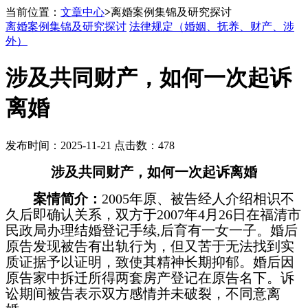
当前位置：
文章中心
>
离婚案例集锦及研究探讨
离婚案例集锦及研究探讨
法律规定（婚姻、抚养、财产、涉
外）
涉及共同财产，如何一次起诉
离婚
发布时间：2025-11-21 点击数：478
涉及共同财产，如何一次起诉离婚
案情简介：
2005
年原、被告经人介绍相识不
久后即确认关系，双方于
2007
年
4
月
26
日在福清市
民政局办理结婚登记手续
,
后育有一女一子。婚后
原告发现被告有出轨行为，但又苦于无法找到实
质证据予以证明，致使其精神长期抑郁。婚后因
原告家中拆迁所得两套房产登记在原告名下。诉
讼期间被告表示双方感情并未破裂，不同意离