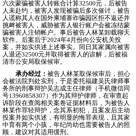
六次蒙骗被害人转账合计算
32500
元，后被告
人未赴约，被害人发现被骗后多次催讨，被告
人谎称其人在国外柬埔寨诈骗园区拒不返还并
挑衅被害人，威胁被害人银行账户会被冻结蒙
骗被害人注销帐户。事后被告人林某卸载聊天
软件。后案后于
2024
年
4
月份向公安机关投
案，并如实供述上述事实。同日其家属向被害
人退还
32500
元并取得被害人的谅解，后被福
清市公安局取保候审。
承办经过：
被告人林某取保候审后，担心
会被法院判处实刑，于是委托福建吴氏律师事
务所的刑事辩护吴志成主任律师（手机微信同
号
13960858307
）作为其辩护律师，在审查起
诉阶段在查阅相关案卷证据材料后，为被告人
林某作罪轻辩护，念其系初犯，且案发后主动
投案并如实供述，有明显的悔罪表现，且其家
中育有两个小孩，年纪尚幼也需要被告人的照
顾，建议对其适用缓刑。