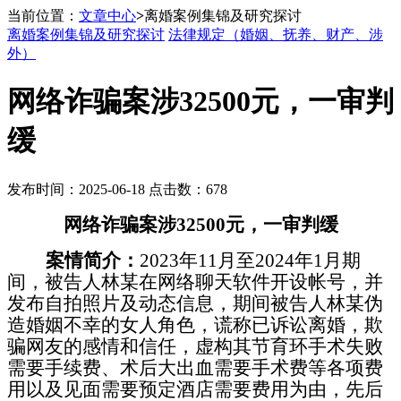
当前位置：
文章中心
>
离婚案例集锦及研究探讨
离婚案例集锦及研究探讨
法律规定（婚姻、抚养、财产、涉
外）
网络诈骗案涉32500元，一审判
缓
发布时间：2025-06-18 点击数：678
网络诈骗案涉
32500
元，一审判缓
案情简介：
2023
年
11
月至
2024
年
1
月期
间，被告人林某在网络聊天软件开设帐号，并
发布自拍照片及动态信息，期间被告人林某伪
造婚姻不幸的女人角色，谎称已诉讼离婚，欺
骗网友的感情和信任，虚构其节育环手术失败
需要手续费、术后大出血需要手术费等各项费
用以及见面需要预定酒店需要费用为由，先后